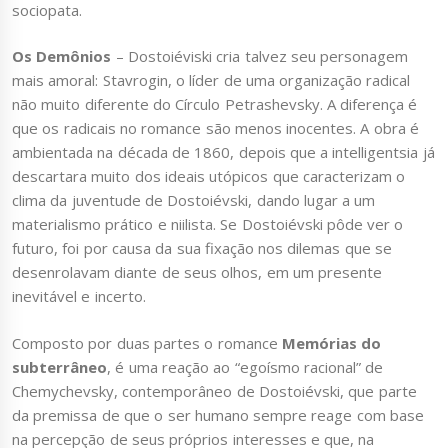
sociopata.
Os Demônios
– Dostoiéviski cria talvez seu personagem
mais amoral: Stavrogin, o líder de uma organização radical
não muito diferente do Círculo Petrashevsky. A diferença é
que os radicais no romance são menos inocentes. A obra é
ambientada na década de 1860, depois que a intelligentsia já
descartara muito dos ideais utópicos que caracterizam o
clima da juventude de Dostoiévski, dando lugar a um
materialismo prático e niilista. Se Dostoiévski pôde ver o
futuro, foi por causa da sua fixação nos dilemas que se
desenrolavam diante de seus olhos, em um presente
inevitável e incerto.
Composto por duas partes o romance
Memórias do
subterrâneo
, é uma reação ao “egoísmo racional” de
Chemychevsky, contemporâneo de Dostoiévski, que parte
da premissa de que o ser humano sempre reage com base
na percepção de seus próprios interesses e que, na