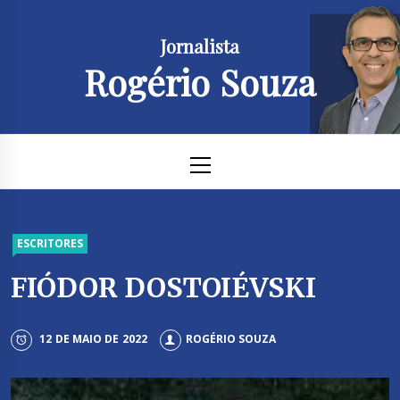
Skip
to
Jornalista
content
Rogério Souza
Primary
Menu
ESCRITORES
FIÓDOR DOSTOIÉVSKI
12 DE MAIO DE 2022
ROGÉRIO SOUZA