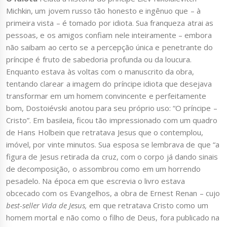
Michkin, um jovem russo tão honesto e ingênuo que – à
primeira vista – é tomado por idiota. Sua franqueza atrai as
pessoas, e os amigos confiam nele inteiramente – embora
não saibam ao certo se a percepção única e penetrante do
príncipe é fruto de sabedoria profunda ou da loucura.
Enquanto estava às voltas com o manuscrito da obra,
tentando clarear a imagem do príncipe idiota que desejava
transformar em um homem convincente e perfeitamente
bom, Dostoiévski anotou para seu próprio uso: “O príncipe –
Cristo”. Em basileia, ficou tão impressionado com um quadro
de Hans Holbein que retratava Jesus que o contemplou,
imóvel, por vinte minutos. Sua esposa se lembrava de que “a
figura de Jesus retirada da cruz, com o corpo já dando sinais
de decomposição, o assombrou como em um horrendo
pesadelo. Na época em que escrevia o livro estava
obcecado com os Evangelhos, a obra de Ernest Renan – cujo
best-seller Vida de Jesus,
em que retratava Cristo como um
homem mortal e não como o filho de Deus, fora publicado na