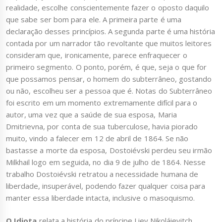
realidade, escolhe conscientemente fazer o oposto daquilo
que sabe ser bom para ele. A primeira parte é uma
declaração desses princípios. A segunda parte é uma história
contada por um narrador tão revoltante que muitos leitores
consideram que, ironicamente, parece enfraquecer o
primeiro segmento. O ponto, porém, é que, seja o que for
que possamos pensar, o homem do subterrâneo, gostando
ou não, escolheu ser a pessoa que é. Notas do Subterrâneo
foi escrito em um momento extremamente difícil para o
autor, uma vez que a saúde de sua esposa, Maria
Dmitrievna, por conta de sua tuberculose, havia piorado
muito, vindo a falecer em 12 de abril de 1864. Se não
bastasse a morte da esposa, Dostoiévski perdeu seu irmão
Milkhail logo em seguida, no dia 9 de julho de 1864. Nesse
trabalho Dostoiévski retratou a necessidade humana de
liberdade, insuperável, podendo fazer qualquer coisa para
manter essa liberdade intacta, inclusive o masoquismo.
O Idiota
relata a história do príncipe Liev Nikoláievitch