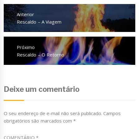
Navegação
de
Anterior
Post
Anterior
Rescaldo – A Viagem
Próximo
Próximo
Rescaldo – O Retorno
Deixe um comentário
O seu endereço de e-mail não será publicado.
Campos
obrigatórios são marcados com
*
COMENTÁRIO
*