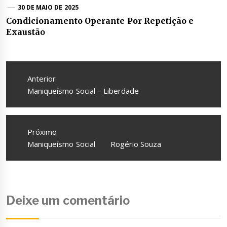
30 DE MAIO DE 2025
Condicionamento Operante Por Repetição e
Exaustão
Navegação
de
Anterior
Post
Anterior
Maniqueísmo Social – Liberdade
Próximo
Próximo
Maniqueísmo Social Rogério Souza
Deixe um comentário