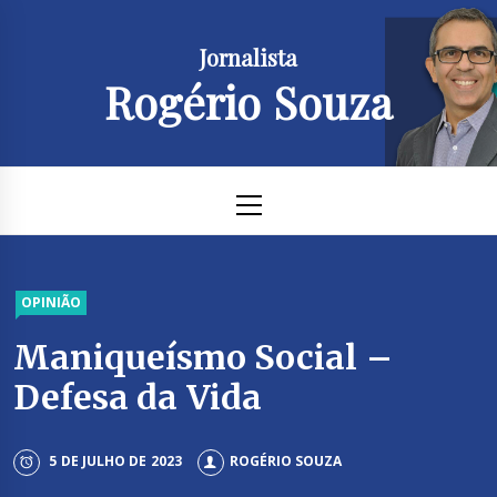
Skip
to
Jornalista
content
Rogério Souza
Primary
Menu
OPINIÃO
Maniqueísmo Social –
Defesa da Vida
5 DE JULHO DE 2023
ROGÉRIO SOUZA