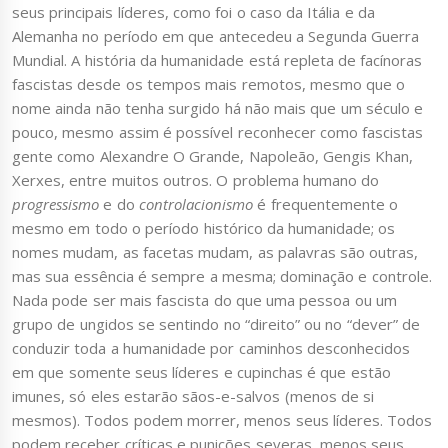
seus principais líderes, como foi o caso da Itália e da
Alemanha no período em que antecedeu a Segunda Guerra
Mundial. A história da humanidade está repleta de facínoras
fascistas desde os tempos mais remotos, mesmo que o
nome ainda não tenha surgido há não mais que um século e
pouco, mesmo assim é possível reconhecer como fascistas
gente como Alexandre O Grande, Napoleão, Gengis Khan,
Xerxes, entre muitos outros. O problema humano do
progressismo
e do
controlacionismo
é frequentemente o
mesmo em todo o período histórico da humanidade; os
nomes mudam, as facetas mudam, as palavras são outras,
mas sua essência é sempre a mesma; dominação e controle.
Nada pode ser mais fascista do que uma pessoa ou um
grupo de ungidos se sentindo no “direito” ou no “dever” de
conduzir toda a humanidade por caminhos desconhecidos
em que somente seus líderes e cupinchas é que estão
imunes, só eles estarão sãos-e-salvos (menos de si
mesmos). Todos podem morrer, menos seus líderes. Todos
podem receber críticas e punições severas, menos seus