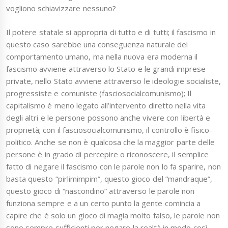
vogliono schiavizzare nessuno?
Il potere statale si appropria di tutto e di tutti; il fascismo in
questo caso sarebbe una conseguenza naturale del
comportamento umano, ma nella nuova era moderna il
fascismo avviene attraverso lo Stato e le grandi imprese
private, nello Stato avviene attraverso le ideologie socialiste,
progressiste e comuniste (fasciosocialcomunismo); Il
capitalismo è meno legato all’intervento diretto nella vita
degli altri e le persone possono anche vivere con libertà e
proprietà; con il fasciosocialcomunismo, il controllo è fisico-
politico. Anche se non è qualcosa che la maggior parte delle
persone è in grado di percepire o riconoscere, il semplice
fatto di negare il fascismo con le parole non lo fa sparire, non
basta questo “pirlimimpim”, questo gioco del “mandraque”,
questo gioco di “nascondino” attraverso le parole non
funziona sempre e a un certo punto la gente comincia a
capire che è solo un gioco di magia molto falso, le parole non
sono sempre sufficienti per negare la realtà in modo così