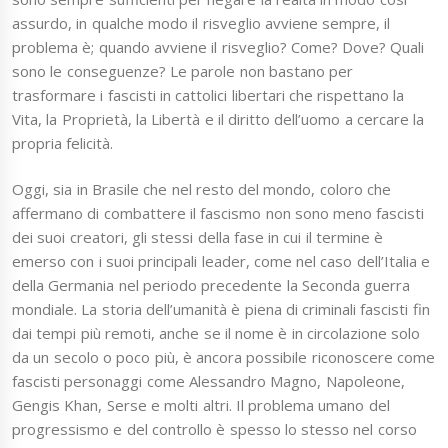
assurdo, in qualche modo il risveglio avviene sempre, il
problema è; quando avviene il risveglio? Come? Dove? Quali
sono le conseguenze? Le parole non bastano per
trasformare i fascisti in cattolici libertari che rispettano la
Vita, la Proprietà, la Libertà e il diritto dell’uomo a cercare la
propria felicità.
Oggi, sia in Brasile che nel resto del mondo, coloro che
affermano di combattere il fascismo non sono meno fascisti
dei suoi creatori, gli stessi della fase in cui il termine è
emerso con i suoi principali leader, come nel caso dell’Italia e
della Germania nel periodo precedente la Seconda guerra
mondiale. La storia dell’umanità è piena di criminali fascisti fin
dai tempi più remoti, anche se il nome è in circolazione solo
da un secolo o poco più, è ancora possibile riconoscere come
fascisti personaggi come Alessandro Magno, Napoleone,
Gengis Khan, Serse e molti altri. Il problema umano del
progressismo e del controllo è spesso lo stesso nel corso