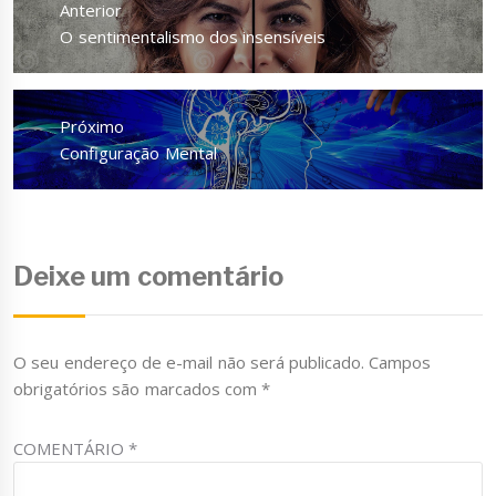
Anterior
Post
Anterior
O sentimentalismo dos insensíveis
Próximo
Próximo
Configuração Mental
Deixe um comentário
O seu endereço de e-mail não será publicado.
Campos
obrigatórios são marcados com
*
COMENTÁRIO
*