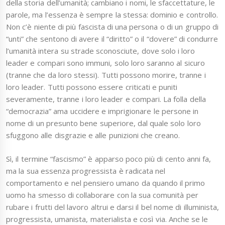
della storia dell’umanità; cambiano i nomi, le sfaccettature, le
parole, ma l’essenza è sempre la stessa: dominio e controllo.
Non c’è niente di più fascista di una persona o di un gruppo di
“unti” che sentono di avere il “diritto” o il “dovere” di condurre
l’umanità intera su strade sconosciute, dove solo i loro
leader e compari sono immuni, solo loro saranno al sicuro
(tranne che da loro stessi). Tutti possono morire, tranne i
loro leader. Tutti possono essere criticati e puniti
severamente, tranne i loro leader e compari. La folla della
“democrazia” ama uccidere e imprigionare le persone in
nome di un presunto bene superiore, dal quale solo loro
sfuggono alle disgrazie e alle punizioni che creano.
Sì, il termine “fascismo” è apparso poco più di cento anni fa,
ma la sua essenza progressista è radicata nel
comportamento e nel pensiero umano da quando il primo
uomo ha smesso di collaborare con la sua comunità per
rubare i frutti del lavoro altrui e darsi il bel nome di illuminista,
progressista, umanista, materialista e così via. Anche se le