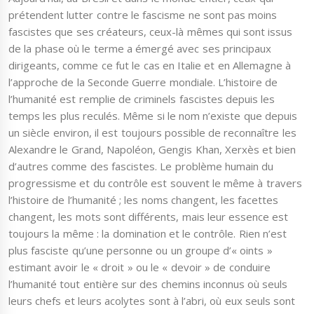
prétendent lutter contre le fascisme ne sont pas moins
fascistes que ses créateurs, ceux-là mêmes qui sont issus
de la phase où le terme a émergé avec ses principaux
dirigeants, comme ce fut le cas en Italie et en Allemagne à
l’approche de la Seconde Guerre mondiale. L’histoire de
l’humanité est remplie de criminels fascistes depuis les
temps les plus reculés. Même si le nom n’existe que depuis
un siècle environ, il est toujours possible de reconnaître les
Alexandre le Grand, Napoléon, Gengis Khan, Xerxès et bien
d’autres comme des fascistes. Le problème humain du
progressisme et du contrôle est souvent le même à travers
l’histoire de l’humanité ; les noms changent, les facettes
changent, les mots sont différents, mais leur essence est
toujours la même : la domination et le contrôle. Rien n’est
plus fasciste qu’une personne ou un groupe d’« oints »
estimant avoir le « droit » ou le « devoir » de conduire
l’humanité tout entière sur des chemins inconnus où seuls
leurs chefs et leurs acolytes sont à l’abri, où eux seuls sont