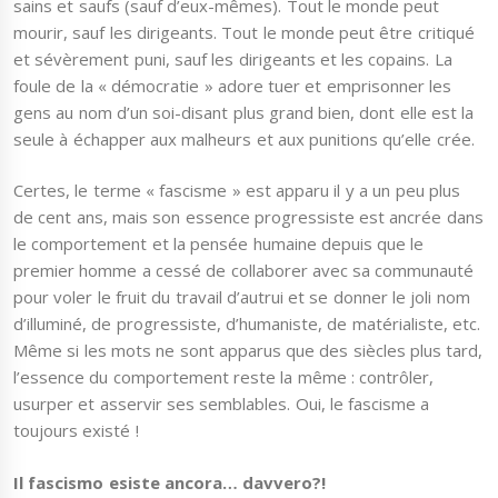
sains et saufs (sauf d’eux-mêmes). Tout le monde peut
mourir, sauf les dirigeants. Tout le monde peut être critiqué
et sévèrement puni, sauf les dirigeants et les copains. La
foule de la « démocratie » adore tuer et emprisonner les
gens au nom d’un soi-disant plus grand bien, dont elle est la
seule à échapper aux malheurs et aux punitions qu’elle crée.
Certes, le terme « fascisme » est apparu il y a un peu plus
de cent ans, mais son essence progressiste est ancrée dans
le comportement et la pensée humaine depuis que le
premier homme a cessé de collaborer avec sa communauté
pour voler le fruit du travail d’autrui et se donner le joli nom
d’illuminé, de progressiste, d’humaniste, de matérialiste, etc.
Même si les mots ne sont apparus que des siècles plus tard,
l’essence du comportement reste la même : contrôler,
usurper et asservir ses semblables. Oui, le fascisme a
toujours existé !
Il fascismo esiste ancora… davvero?!