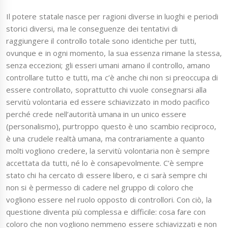
Il potere statale nasce per ragioni diverse in luoghi e periodi
storici diversi, ma le conseguenze dei tentativi di
raggiungere il controllo totale sono identiche per tutti,
ovunque e in ogni momento, la sua essenza rimane la stessa,
senza eccezioni; gli esseri umani amano il controllo, amano
controllare tutto e tutti, ma c’è anche chi non si preoccupa di
essere controllato, soprattutto chi vuole consegnarsi alla
servitù volontaria ed essere schiavizzato in modo pacifico
perché crede nell’autorità umana in un unico essere
(personalismo), purtroppo questo è uno scambio reciproco,
è una crudele realtà umana, ma contrariamente a quanto
molti vogliono credere, la servitù volontaria non è sempre
accettata da tutti, né lo è consapevolmente. C’è sempre
stato chi ha cercato di essere libero, e ci sarà sempre chi
non si è permesso di cadere nel gruppo di coloro che
vogliono essere nel ruolo opposto di controllori. Con ciò, la
questione diventa più complessa e difficile: cosa fare con
coloro che non vogliono nemmeno essere schiavizzati e non