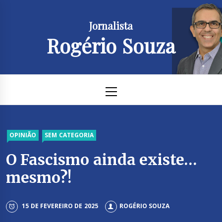
Skip
to
Jornalista
content
Rogério Souza
Primary
Menu
OPINIÃO
SEM CATEGORIA
O Fascismo ainda existe…
mesmo?!
15 DE FEVEREIRO DE 2025
ROGÉRIO SOUZA