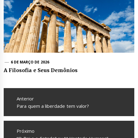
6 DE MARÇO DE 2026
A Filosofia e Seus Demônios
Navegação
de
Anterior
Post
Anterior
Para quem a liberdade tem valor?
Próximo