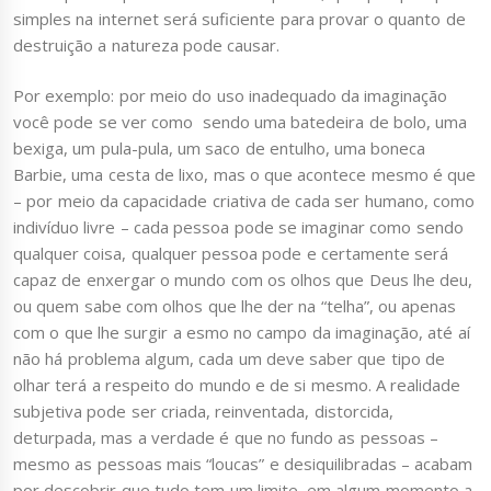
simples na internet será suficiente para provar o quanto de
destruição a natureza pode causar.
Por exemplo: por meio do uso inadequado da imaginação
você pode se ver como sendo uma batedeira de bolo, uma
bexiga, um pula-pula, um saco de entulho, uma boneca
Barbie, uma cesta de lixo, mas o que acontece mesmo é que
– por meio da capacidade criativa de cada ser humano, como
indivíduo livre – cada pessoa pode se imaginar como sendo
qualquer coisa, qualquer pessoa pode e certamente será
capaz de enxergar o mundo com os olhos que Deus lhe deu,
ou quem sabe com olhos que lhe der na “telha”, ou apenas
com o que lhe surgir a esmo no campo da imaginação, até aí
não há problema algum, cada um deve saber que tipo de
olhar terá a respeito do mundo e de si mesmo. A realidade
subjetiva pode ser criada, reinventada, distorcida,
deturpada, mas a verdade é que no fundo as pessoas –
mesmo as pessoas mais “loucas” e desiquilibradas – acabam
por descobrir que tudo tem um limite, em algum momento a