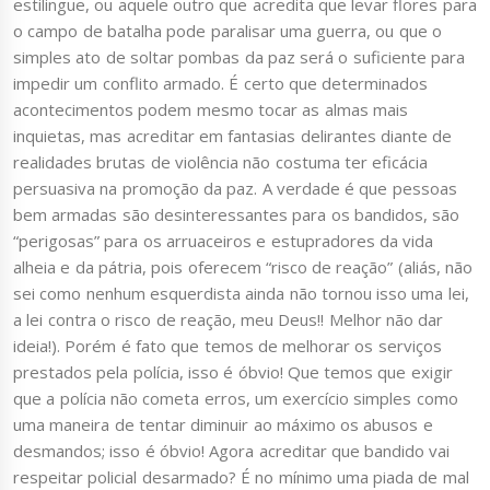
estilingue, ou aquele outro que acredita que levar flores para
o campo de batalha pode paralisar uma guerra, ou que o
simples ato de soltar pombas da paz será o suficiente para
impedir um conflito armado. É certo que determinados
acontecimentos podem mesmo tocar as almas mais
inquietas, mas acreditar em fantasias delirantes diante de
realidades brutas de violência não costuma ter eficácia
persuasiva na promoção da paz. A verdade é que pessoas
bem armadas são desinteressantes para os bandidos, são
“perigosas” para os arruaceiros e estupradores da vida
alheia e da pátria, pois oferecem “risco de reação” (aliás, não
sei como nenhum esquerdista ainda não tornou isso uma lei,
a lei contra o risco de reação, meu Deus!! Melhor não dar
ideia!). Porém é fato que temos de melhorar os serviços
prestados pela polícia, isso é óbvio! Que temos que exigir
que a polícia não cometa erros, um exercício simples como
uma maneira de tentar diminuir ao máximo os abusos e
desmandos; isso é óbvio! Agora acreditar que bandido vai
respeitar policial desarmado? É no mínimo uma piada de mal