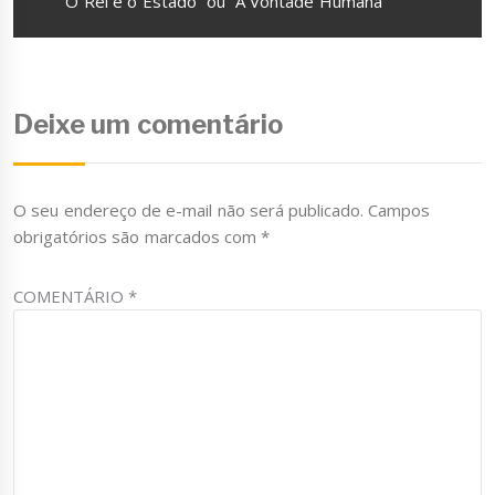
Próximo
“O Rei e o Estado” ou “A Vontade Humana”
Deixe um comentário
O seu endereço de e-mail não será publicado.
Campos
obrigatórios são marcados com
*
COMENTÁRIO
*