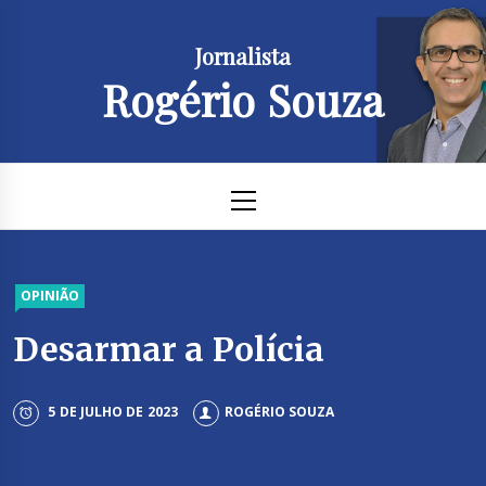
Skip
to
Jornalista
content
Rogério Souza
Primary
Menu
OPINIÃO
Desarmar a Polícia
5 DE JULHO DE 2023
ROGÉRIO SOUZA