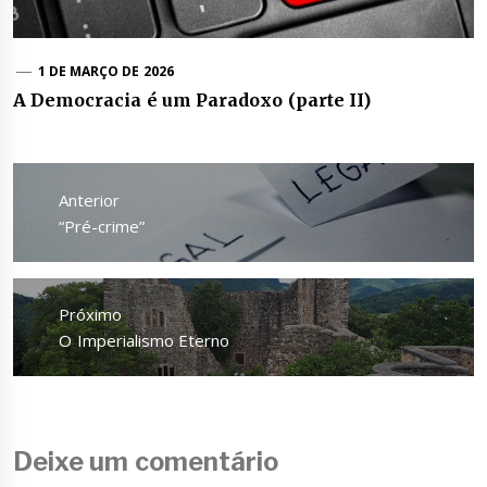
1 DE MARÇO DE 2026
A Democracia é um Paradoxo (parte II)
Navegação
de
Anterior
Post
Anterior
“Pré-crime”
Próximo
Próximo
O Imperialismo Eterno
Deixe um comentário