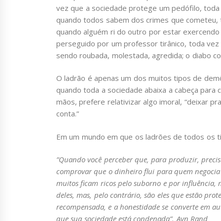
vez que a sociedade protege um pedófilo, toda
quando todos sabem dos crimes que cometeu, t
quando alguém ri do outro por estar exercendo 
perseguido por um professor tirânico, toda ve
sendo roubada, molestada, agredida; o diabo 
O ladrão é apenas um dos muitos tipos de demô
quando toda a sociedade abaixa a cabeça para c
mãos, prefere relativizar algo imoral, “deixar pra
conta.”
Em um mundo em que os ladrões de todos os tipo
”Quando você perceber que, para produzir, preci
comprovar que o dinheiro flui para quem negoci
muitos ficam ricos pelo suborno e por influência, 
deles, mas, pelo contrário, são eles que estão pro
recompensada, e a honestidade se converte em auto
que sua sociedade está condenada”. Ayn Rand