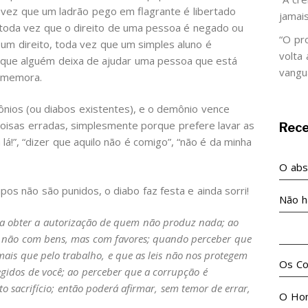
 vez que um ladrão pego em flagrante é libertado
jamai
oda vez que o direito de uma pessoa é negado ou
“O pr
um direito, toda vez que um simples aluno é
volta
z que alguém deixa de ajudar uma pessoa que está
vangu
comemora.
nios (ou diabos existentes), e o demônio vence
oisas erradas, simplesmente porque prefere lavar as
Rec
 lá!”, “dizer que aquilo não é comigo”, “não é da minha
O abso
s não são punidos, o diabo faz festa e ainda sorri!
Não h
sa obter a autorização de quem não produz nada; ao
No m
a não com bens, mas com favores; quando perceber que
mais que pelo trabalho, e que as leis não nos protegem
Os Co
tegidos de você; ao perceber que a corrupção é
 sacrifício; então poderá afirmar, sem temor de errar,
O Ho