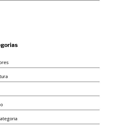
gorias
tores
tura
s
ão
ategoria