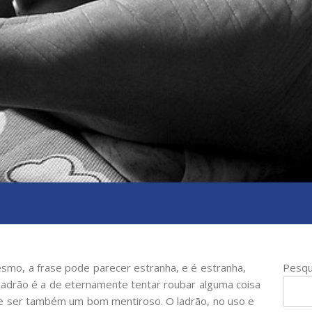
esmo, a frase pode parecer estranha, e é estranha,
Pesqu
ladrão é a de eternamente tentar roubar alguma coisa
ve ser também um bom mentiroso. O ladrão, no uso e