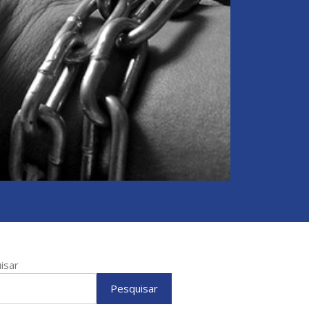
isar
Pesquisar