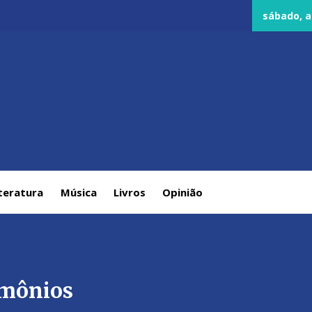
sábado, a
teratura
Música
Livros
Opinião
emônios