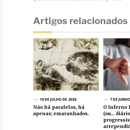
Artigos relacionados
19 DE JULHO DE 2026
7 DE JUNHO
Não há paralelos, há
O Inferno 
apenas; emaranhados.
(ou… diári
progressis
arrependid