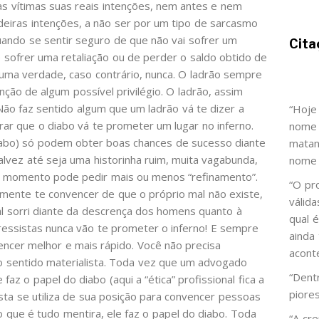
uas vítimas suas reais intenções, nem antes e nem
deiras intenções, a não ser por um tipo de sarcasmo
ndo se sentir seguro de que não vai sofrer um
Cita
 sofrer uma retaliação ou de perder o saldo obtido de
uma verdade, caso contrário, nunca. O ladrão sempre
enção de algum possível privilégio. O ladrão, assim
Não faz sentido algum que um ladrão vá te dizer a
“Hoje
ar que o diabo vá te prometer um lugar no inferno.
nome 
diabo) só podem obter boas chances de sucesso diante
matan
alvez até seja uma historinha ruim, muita vagabunda,
nome 
o momento pode pedir mais ou menos “refinamento”.
“O pr
amente te convencer de que o próprio mal não existe,
válid
al sorri diante da descrença dos homens quanto à
qual 
ogressistas nunca vão te prometer o inferno! E sempre
ainda
vencer melhor e mais rápido. Você não precisa
acont
 no sentido materialista. Toda vez que um advogado
“Dent
az o papel do diabo (aqui a “ética” profissional fica a
piore
sta se utiliza de sua posição para convencer pessoas
que é tudo mentira, ele faz o papel do diabo. Toda
“A cr