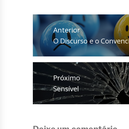
Navegação
de
Anterior
Post
Anterior
O Discurso e o Conven
Próximo
Próximo
Sensível
Deixe um comentário