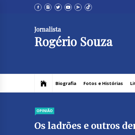
Skip
to
content
Jornalista
Rogério Souza
Biografia
Fotos e Histórias
Li
OPINIÃO
Os ladrões e outros d