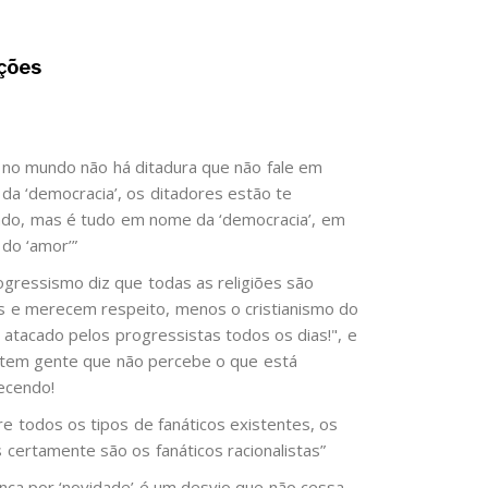
ções
 no mundo não há ditadura que não fale em
da ‘democracia’, os ditadores estão te
do, mas é tudo em nome da ‘democracia’, em
do ‘amor’”
ogressismo diz que todas as religiões são
as e merecem respeito, menos o cristianismo do
é atacado pelos progressistas todos os dias!", e
 tem gente que não percebe o que está
ecendo!
re todos os tipos de fanáticos existentes, os
s certamente são os fanáticos racionalistas”
ença por ‘novidade’ é um desvio que não cessa