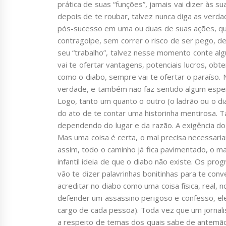
prática de suas “funções”, jamais vai dizer às s
depois de te roubar, talvez nunca diga as verda
pós-sucesso em uma ou duas de suas ações, qua
contragolpe, sem correr o risco de ser pego, de
seu “trabalho”, talvez nesse momento conte alg
vai te ofertar vantagens, potenciais lucros, obt
como o diabo, sempre vai te ofertar o paraíso. 
verdade, e também não faz sentido algum esper
Logo, tanto um quanto o outro (o ladrão ou o 
do ato de te contar uma historinha mentirosa. T
dependendo do lugar e da razão. A exigência d
Mas uma coisa é certa, o mal precisa necessari
assim, todo o caminho já fica pavimentado, o m
infantil ideia de que o diabo não existe. Os pr
vão te dizer palavrinhas bonitinhas para te con
acreditar no diabo como uma coisa física, real,
defender um assassino perigoso e confesso, ele f
cargo de cada pessoa). Toda vez que um jornali
a respeito de temas dos quais sabe de antemão 