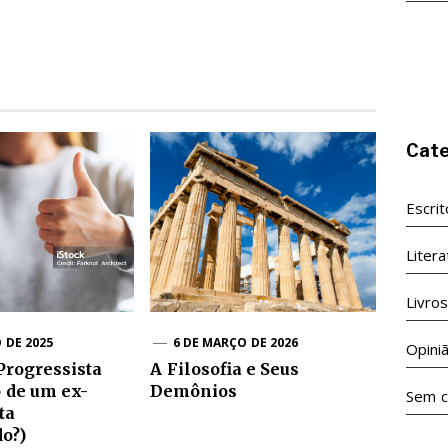
Cate
Escri
Litera
Livro
 DE 2025
6 DE MARÇO DE 2026
Opini
Progressista
A Filosofia e Seus
o de um ex-
Demônios
Sem c
ta
o?)