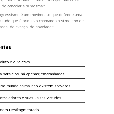
s de cancelar a si mesma!”
ogressismo é um movimento que defende uma
 a tudo que é primitivo chamando a si mesmo de
arda, de avanço, de novidade!”
entes
luto e o relativo
á paralelos, há apenas; emaranhados.
undo animal não existem sorvetes
ntroladores e suas Falsas Virtudes
mem Desfragmentado