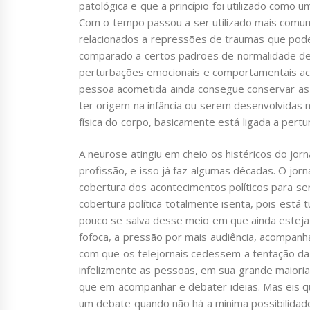
patológica e que a princípio foi utilizado como
Com o tempo passou a ser utilizado mais comume
relacionados a repressões de traumas que pode
comparado a certos padrões de normalidade de
perturbações emocionais e comportamentais aci
pessoa acometida ainda consegue conservar as r
ter origem na infância ou serem desenvolvidas n
física do corpo, basicamente está ligada a per
A neurose atingiu em cheio os histéricos do jorn
profissão, e isso já faz algumas décadas. O jor
cobertura dos acontecimentos políticos para ser
cobertura política totalmente isenta, pois está 
pouco se salva desse meio em que ainda esteja
fofoca, a pressão por mais audiência, acompan
com que os telejornais cedessem a tentação da 
infelizmente as pessoas, em sua grande maioria
que em acompanhar e debater ideias. Mas eis q
um debate quando não há a mínima possibilida