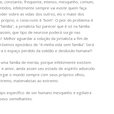
, constante, frequente, intenso, mesquinho, comum,
ntidos, infelizmente sempre vai existir quem faça
oder sobre as vidas dos outros, eis o maior dos
 próprio, o
coisa-ruim
; é “bom”. O pior do problema é
amília”, a jornalista faz parecer que é só na família
 assim, que tipo de neurose poderá surgir nas
 Melhor aguardar a solução da jornalista a fim de
ximos episódios de “A minha vida sem família”. Será
a o espaço perdido da solidão e desilusão humana?!
e uma família de merda, porque infelizmente existem
 e amor, ainda assim seu estado de espírito adoecido
ergar o mundo sempre com seus próprios olhos,
remo, materialistas ao extremo.
o específico de ser humano mesquinho e ególatra
r seus semelhantes.