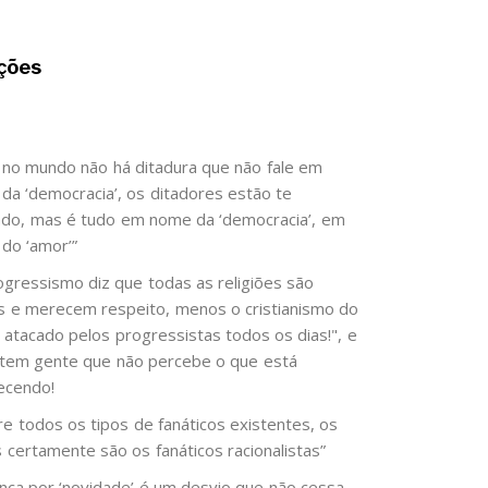
ções
 no mundo não há ditadura que não fale em
da ‘democracia’, os ditadores estão te
do, mas é tudo em nome da ‘democracia’, em
do ‘amor’”
ogressismo diz que todas as religiões são
as e merecem respeito, menos o cristianismo do
é atacado pelos progressistas todos os dias!", e
 tem gente que não percebe o que está
ecendo!
re todos os tipos de fanáticos existentes, os
s certamente são os fanáticos racionalistas”
ença por ‘novidade’ é um desvio que não cessa