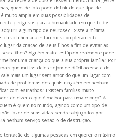
sa tão repleta de ódio e ressentimento, muita gente
mas, quem de fato pode definir de que tipo de
e é muito ampla em suas possibilidades de
almente perigosos para a humanidade em que todos
adquirir algum tipo de neurose? Existe a mínima
ções da vida humana estaremos completamente
lugar da criação de seus filhos a fim de evitar as
ie seus filhos? Alguém muito estúpido realmente pode
 melhor uma criança do que a sua própria família? Por
mais que muitos deles sejam de difícil acesso e de
e vale mais um lugar sem amor do que um lugar com
hado de problemas dos quais ninguém em nenhum
 ficar com estranhos? Existem famílias muito
poder de dizer o que é melhor para uma criança? A
zer quem é quem no mundo, agindo como um tipo de
u não fazer de suas vidas sendo subjugados por
rá nenhum serviço senão o de destruição.
de tentação de algumas pessoas em querer o máximo