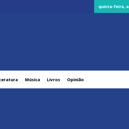
quinta-feira, 
teratura
Música
Livros
Opinião