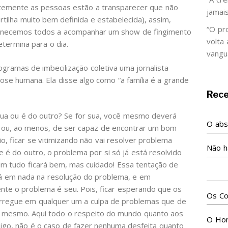
temente as pessoas estão a transparecer que não
jamai
tilha muito bem definida e estabelecida), assim,
“O pr
rmanecemos todos a acompanhar um show de fingimento
volta
termina para o dia.
vangu
amas de imbecilização coletiva uma jornalista
rose humana. Ela disse algo como “a família é a grande
Rec
 sua ou é do outro? Se for sua, você mesmo deverá
O abso
 ou, ao menos, de ser capaz de encontrar um bom
io, ficar se vitimizando não vai resolver problema
Não h
 é do outro, o problema por si só já está resolvido
ssim tudo ficará bem, mas cuidado! Essa tentação de
No m
ará em nada na resolução do problema, e em
te o problema é seu. Pois, ficar esperando que os
Os Co
arregue em qualquer um a culpa de problemas que de
ê mesmo. Aqui todo o respeito do mundo quanto aos
O Ho
igo, não é o caso de fazer nenhuma desfeita quanto