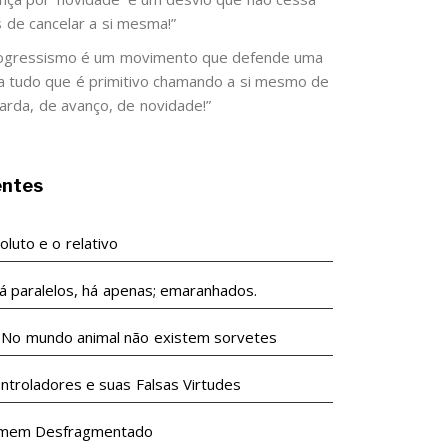
s de cancelar a si mesma!”
ogressismo é um movimento que defende uma
 a tudo que é primitivo chamando a si mesmo de
arda, de avanço, de novidade!”
entes
luto e o relativo
á paralelos, há apenas; emaranhados.
undo animal não existem sorvetes
ntroladores e suas Falsas Virtudes
mem Desfragmentado