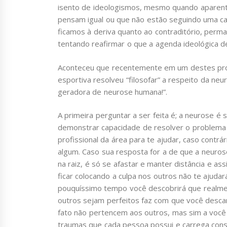
isento de ideologismos, mesmo quando aparen
pensam igual ou que não estão seguindo uma car
ficamos à deriva quanto ao contraditório, pe
tentando reafirmar o que a agenda ideológica de
Aconteceu que recentemente em um destes progr
esportiva resolveu “filosofar” a respeito da neu
geradora de neurose humana!”.
A primeira perguntar a ser feita é; a neurose é
demonstrar capacidade de resolver o problema
profissional da área para te ajudar, caso contrár
algum. Caso sua resposta for a de que a neurose
na raiz, é só se afastar e manter distância e a
ficar colocando a culpa nos outros não te ajud
pouquíssimo tempo você descobrirá que realmen
outros sejam perfeitos faz com que você desc
fato não pertencem aos outros, mas sim a voc
traumas que cada pessoa possui e carrega cons