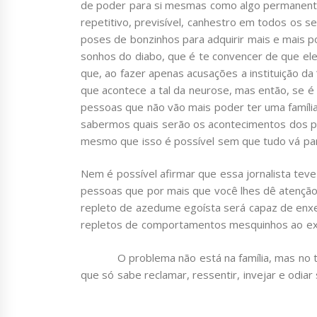
de poder para si mesmas como algo permanente
repetitivo, previsível, canhestro em todos os se
poses de bonzinhos para adquirir mais e mais p
sonhos do diabo, que é te convencer de que ele
que, ao fazer apenas acusações a instituição da “f
que acontece a tal da neurose, mas então, se é
pessoas que não vão mais poder ter uma família?
sabermos quais serão os acontecimentos dos pró
mesmo que isso é possível sem que tudo vá par
Nem é possível afirmar que essa jornalista tev
pessoas que por mais que você lhes dê atenção
repleto de azedume egoísta será capaz de enx
repletos de comportamentos mesquinhos ao ext
O problema não está na família, mas no tip
que só sabe reclamar, ressentir, invejar e odia