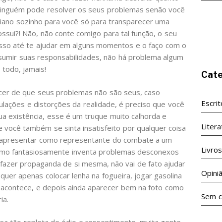
ninguém pode resolver os seus problemas senão você
piano sozinho para você só para transparecer uma
ui?! Não, não conte comigo para tal função, o seu
osso até te ajudar em alguns momentos e o faço com o
sumir suas responsabilidades, não há problema algum
 todo, jamais!
Cate
ncer de que seus problemas não são seus, caso
Escri
pulações e distorções da realidade, é preciso que você
ua existência, esse é um truque muito calhorda e
Litera
e você também se sinta insatisfeito por qualquer coisa
se apresentar como representante do combate a um
Livro
esmo fantasiosamente inventa problemas desconexos
 fazer propaganda de si mesma, não vai de fato ajudar
Opini
quer apenas colocar lenha na fogueira, jogar gasolina
ue acontece, e depois ainda aparecer bem na foto como
Sem c
ia.