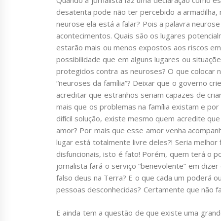
Quando a jornalista faz uma declaração como es
desatenta pode não ter percebido a armadilha, 
neurose ela está a falar? Pois a palavra neuros
acontecimentos. Quais são os lugares potenci
estarão mais ou menos expostos aos riscos em 
possibilidade que em alguns lugares ou situa
protegidos contra as neuroses? O que colocar no 
“neuroses da família”? Deixar que o governo cr
acreditar que estranhos seriam capazes de criar
mais que os problemas na família existam e por 
difícil solução, existe mesmo quem acredite qu
amor? Por mais que esse amor venha acompan
lugar está totalmente livre deles?! Seria melhor
disfuncionais, isto é fato! Porém, quem terá o 
jornalista fará o serviço “benevolente” em di
falso deus na Terra? E o que cada um poderá o
pessoas desconhecidas? Certamente que não fa
E ainda tem a questão de que existe uma gran