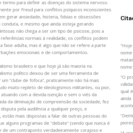
 um termo para definir as doenças do sistema nervoso.
nte por Freud para conflitos psíquicos inconscientes
m gerar ansiedade, histeria, fobias e obsessões
Cita
 conduta, e mesmo que ainda esteja gerando
ntosas não chega a ser um tipo de psicose, pois a
eferências normais à realidade, os conflitos podem
a fase adulta, mas é algo que não se refere a parte
“Hoje
turbações emocionais e de comportamentos.
nome 
matan
alismo brasileiro e que hoje já são maioria na
nome 
nalismo político deixou de ser uma ferramenta de
“O pr
 um “clube de fofoca”, praticamente não há mais
válid
tudo muito repleto de ideologismos militantes, ou pior,
qual 
 atuando com a devida isenção e sem o viés da
ainda
hada da diminuição de compreensão da sociedade, fez
acont
disputa pela audiência a qualquer preço, e
“Dent
, estão mais dispostas a falar de outras pessoas do
piore
ue alguns programas de “debate” (sendo que nunca é
de de um contraponto verdadeiramente corajoso e
“A cr