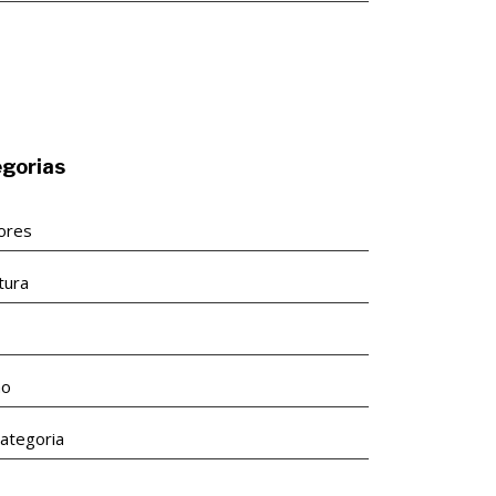
gorias
tores
tura
s
ão
ategoria