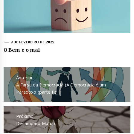
9 DE FEVEREIRO DE 2025
O Bem e o mal
Navegação
de
Anterior
Post
Anterior
A Farsa da Democracia (A Democracia é um
Paradoxo (parte I))
Próximo
Próximo
Desamparo Mútuo