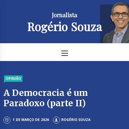
Skip
to
Jornalista
content
Rogério Souza
Primary
Menu
OPINIÃO
A Democracia é um
Paradoxo (parte II)
1 DE MARÇO DE 2026
ROGÉRIO SOUZA