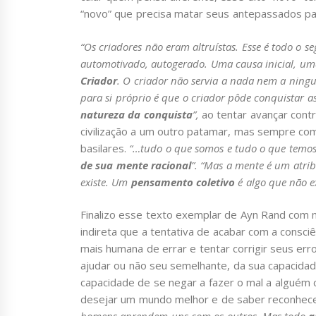
“novo” que precisa matar seus antepassados par
“Os criadores não eram altruístas
. Esse é todo o s
automotivado, autogerado. Uma causa inicial, uma
Criador
. O criador não servia a nada nem a ningu
para si próprio é que o criador pôde conquistar a
natureza da conquista
”,
ao tentar avançar cont
civilização a um outro patamar, mas sempre com
basilares.
“…tudo o que somos e tudo o que temo
de sua mente racional
”. “Mas a mente é um atri
existe. Um
pensamento coletivo
é algo que não ex
Finalizo esse texto exemplar de Ayn Rand com m
indireta que a tentativa de acabar com a consc
mais humana de errar e tentar corrigir seus err
ajudar ou não seu semelhante, da sua capacidad
capacidade de se negar a fazer o mal a alguém 
desejar um mundo melhor e de saber reconhecer