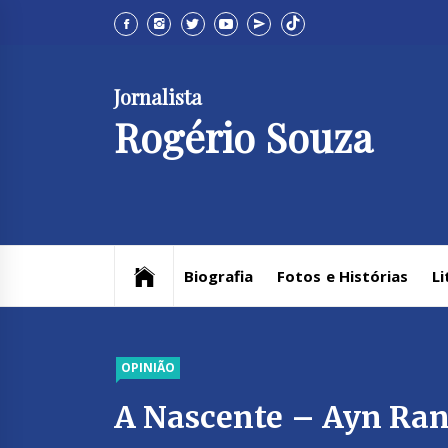
Skip
to
content
Jornalista
Rogério Souza
Biografia
Fotos e Histórias
Li
OPINIÃO
A Nascente – Ayn Ra