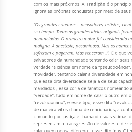
com os mais próximos. A
Tradição
é o princípio
ignora as próprias conquistas por meio de seus
“Os grandes criadores… pensadores, artistas, cien
seu tempo. Todas as grandes ideias originais fora
denunciadas. O primeiro motor foi considerado u
maligna. A anestesia, pecaminosa. Mas os homens 
sofreram e pagaram. Mas venceram…”.
E o que v
salvadores da humanidade tentando calar seus o
verdadeira ciência em nome da “pseudociência”,
“novidade”, tentando calar a diversidade em no
que essa dita diversidade seja a de seus capacho
mandados”, essa corja de fanáticos nomeando 
“verdade”, tudo em nome de calar o outro em be
“revolucionário”, e esse tipo, esse dito “revoluc
de maneira vil os chama de reacionários, a con
clamando por justiça e chamando suas vítimas de
representam a transgressão de valores e de s
calar quem pensa diferente, esse dito “novo” t