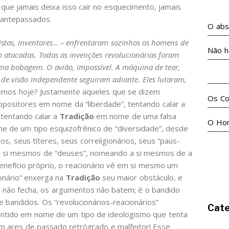
 que jamais deixa isso cair no esquecimento, jamais
 antepassados.
O abso
tistas, inventores… – enfrentaram sozinhos os homens de
Não h
m atacadas
. Todas as invenções revolucionárias foram
ma bobagem. O avião, impossível. A máquina de tear,
No m
de visão independente seguiram adiante. Eles lutaram,
emos hoje? Justamente aqueles que se dizem
Os Co
positores em nome da “liberdade”, tentando calar a
 tentando calar a
Tradição
em nome de uma falsa
O Ho
me de um tipo esquizofrênico de “diversidade”, desde
s, seus títeres, seus correligionários, seus “paus-
a si mesmos de “deuses”, nomeando a si mesmos de a
nefício próprio, o reacionário vê em si mesmo um
ionário” enxerga na
Tradição
seu maior obstáculo, e
ta não fecha, os argumentos não batem; é o bandido
 bandidos. Os “revolucionários-reacionários”
Cate
entido em nome de um tipo de ideologismo que tenta
em ares de passado retrógrado e malfeitor! Esse