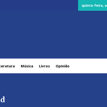
quinta-feira, 
teratura
Música
Livros
Opinião
nd