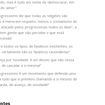
do, mas é tudo em nome da ‘democracia’, em
do ‘amor’”
ogressismo diz que todas as religiões são
as e merecem respeito, menos o cristianismo do
é atacado pelos progressistas todos os dias!", e
 tem gente que não percebe o que está
ecendo!
re todos os tipos de fanáticos existentes, os
s certamente são os fanáticos racionalistas”
ença por ‘novidade’ é um desvio que não cessa
s de cancelar a si mesma!”
ogressismo é um movimento que defende uma
 a tudo que é primitivo chamando a si mesmo de
arda, de avanço, de novidade!”
entes