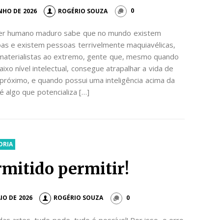
UNHO DE 2026
ROGÉRIO SOUZA
0
er humano maduro sabe que no mundo existem
as e existem pessoas terrivelmente maquiavélicas,
materialistas ao extremo, gente que, mesmo quando
ixo nível intelectual, consegue atrapalhar a vida de
próximo, e quando possui uma inteligência acima da
é algo que potencializa […]
ORIA
rmitido permitir!
IO DE 2026
ROGÉRIO SOUZA
0
s artes, tudo pode, tudo é possível! Por isso, o erro