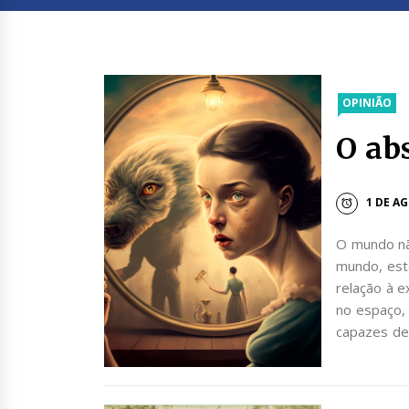
OPINIÃO
O abs
1 DE A
O mundo nã
mundo, est
relação à e
no espaço,
capazes de