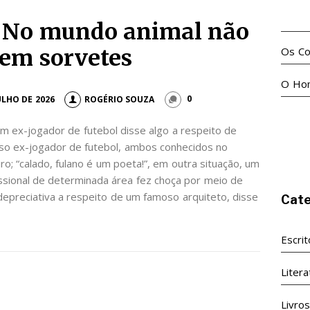
No m
mundo animal não
Os Co
stem sorvetes
O Ho
ULHO DE 2026
ROGÉRIO SOUZA
0
m ex-jogador de futebol disse algo a respeito de
so ex-jogador de futebol, ambos conhecidos no
ro; “calado, fulano é um poeta!”, em outra situação, um
ssional de determinada área fez choça por meio de
epreciativa a respeito de um famoso arquiteto, disse
Cate
Escri
Litera
Livro