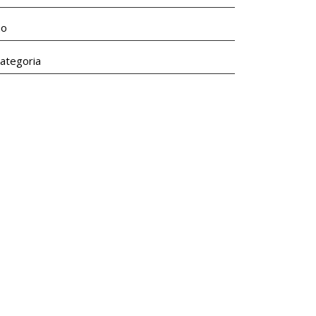
ão
ategoria