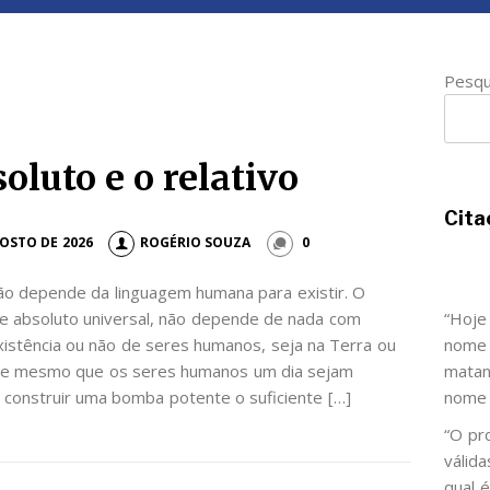
Pesqu
oluto e o relativo
Cita
GOSTO DE 2026
ROGÉRIO SOUZA
0
o depende da linguagem humana para existir. O
e absoluto universal, não depende de nada com
“Hoje
xistência ou não de seres humanos, seja na Terra ou
nome 
 e mesmo que os seres humanos um dia sejam
matan
 construir uma bomba potente o suficiente […]
nome 
“O pr
válid
qual 