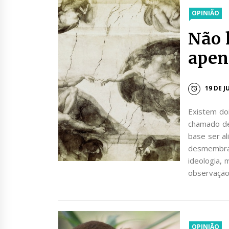
OPINIÃO
Não 
apen
19 DE J
Existem do
chamado de
base ser al
desmembra 
ideologia, 
observação
OPINIÃO