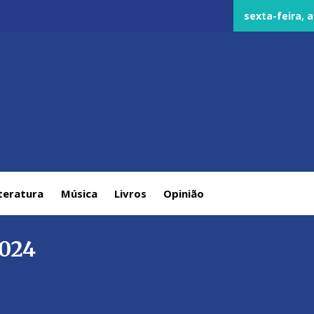
sexta-feira, a
teratura
Música
Livros
Opinião
2024