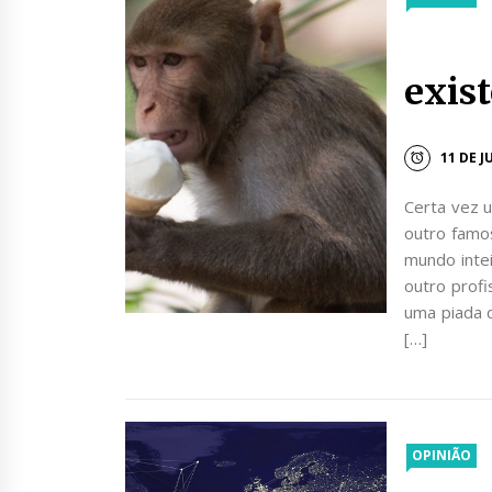
No 
exi
11 DE J
Certa vez u
outro famo
mundo intei
outro profi
uma piada d
[…]
OPINIÃO