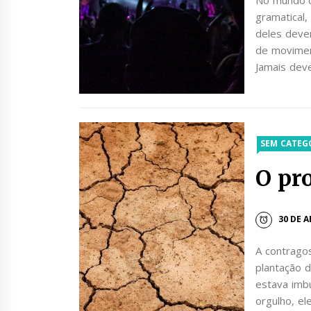
gramatical,
deles deve
de moviment
Jamais dev
SEM CATEG
O pro
30 DE A
A contrago
plantação d
estava imb
orgulho, e