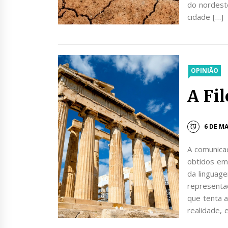
do nordeste
cidade […]
OPINIÃO
A Fi
6 DE M
A comunicaç
obtidos em
da linguag
representa
que tenta 
realidade,