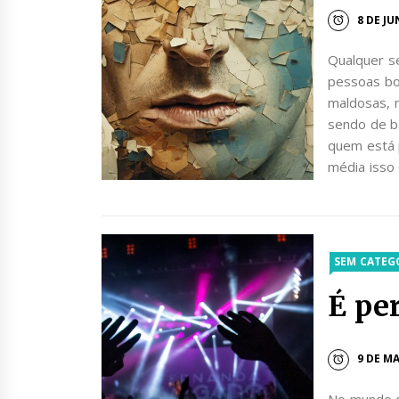
8 DE J
Qualquer s
pessoas bo
maldosas, 
sendo de ba
quem está 
média isso 
SEM CATEG
É pe
9 DE MA
No mundo da