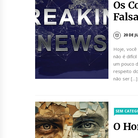
Os C
Fals
20 DE 
Hoje, você 
não é difíci
um pouco de
respeito do
não ser […]
SEM CATEG
O Ho