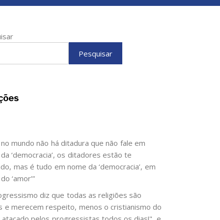
isar
Pesquisar
ções
 no mundo não há ditadura que não fale em
da ‘democracia’, os ditadores estão te
do, mas é tudo em nome da ‘democracia’, em
do ‘amor’”
ogressismo diz que todas as religiões são
as e merecem respeito, menos o cristianismo do
é atacado pelos progressistas todos os dias!", e