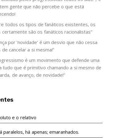
 tem gente que não percebe o que está
ecendo!
re todos os tipos de fanáticos existentes, os
s certamente são os fanáticos racionalistas”
ença por ‘novidade’ é um desvio que não cessa
s de cancelar a si mesma!”
ogressismo é um movimento que defende uma
 a tudo que é primitivo chamando a si mesmo de
arda, de avanço, de novidade!”
entes
luto e o relativo
á paralelos, há apenas; emaranhados.