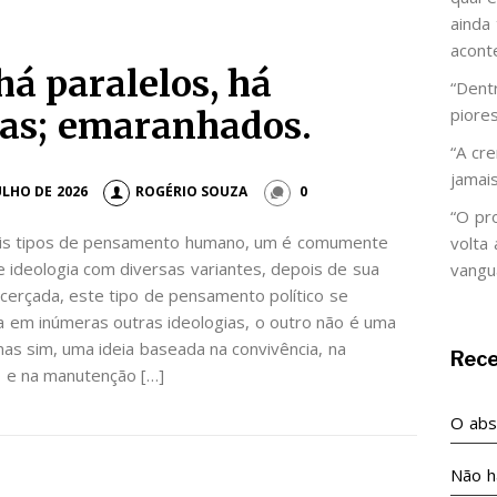
ainda
acont
há paralelos, há
“Dent
piore
as; emaranhados.
“A cr
jamai
ULHO DE 2026
ROGÉRIO SOUZA
0
“O pr
is tipos de pensamento humano, um é comumente
volta
 ideologia com diversas variantes, depois de sua
vangu
icerçada, este tipo de pensamento político se
em inúmeras outras ideologias, o outro não é uma
mas sim, uma ideia baseada na convivência, na
Rec
 e na manutenção […]
O abso
Não h