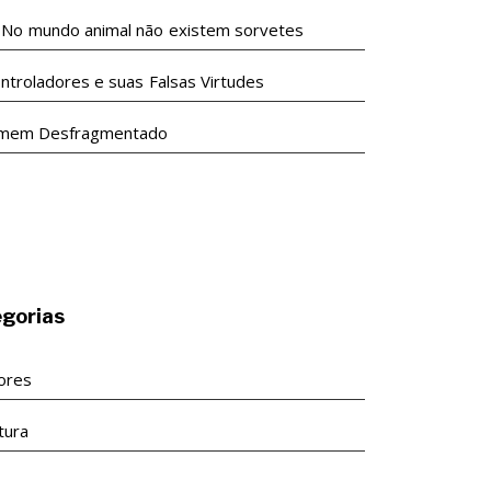
undo animal não existem sorvetes
ntroladores e suas Falsas Virtudes
mem Desfragmentado
gorias
tores
tura
s