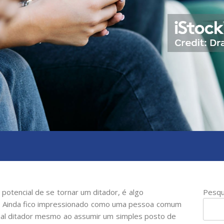
encial de se tornar um ditador, é algo
Pesqu
vel. Ainda fico impressionado como uma pessoa comum
al ditador mesmo ao assumir um simples posto de