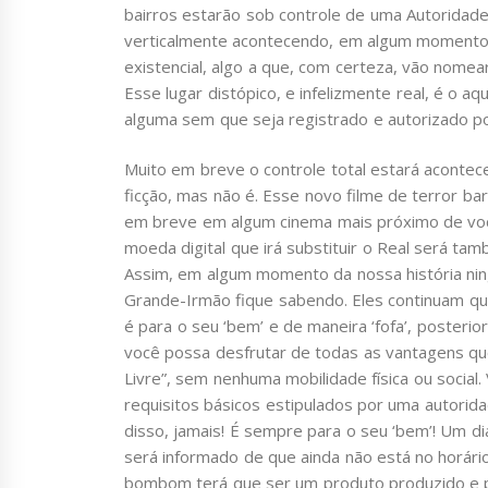
bairros estarão sob controle de uma Autoridade
verticalmente acontecendo, em algum momento 
existencial, algo a que, com certeza, vão nom
Esse lugar distópico, e infelizmente real, é o a
alguma sem que seja registrado e autorizado por
Muito em breve o controle total estará acontec
ficção, mas não é. Esse novo filme de terror bar
em breve em algum cinema mais próximo de você,
moeda digital que irá substituir o Real será tam
Assim, em algum momento da nossa história 
Grande-Irmão fique sabendo. Eles continuam q
é para o seu ‘bem’ e de maneira ‘fofa’, posteri
você possa desfrutar de todas as vantagens qu
Livre”, sem nenhuma mobilidade física ou social
requisitos básicos estipulados por uma autorid
disso, jamais! É sempre para o seu ‘bem’! Um di
será informado de que ainda não está no horári
bombom terá que ser um produto produzido e pe