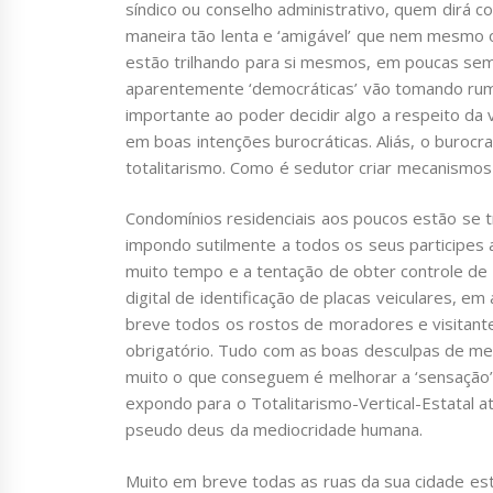
síndico ou conselho administrativo, quem dirá c
maneira tão lenta e ‘amigável’ que nem mesmo 
estão trilhando para si mesmos, em poucas se
aparentemente ‘democráticas’ vão tomando rumo
importante ao poder decidir algo a respeito da
em boas intenções burocráticas. Aliás, o burocr
totalitarismo. Como é sedutor criar mecanismos 
Condomínios residenciais aos poucos estão se t
impondo sutilmente a todos os seus participes 
muito tempo e a tentação de obter controle de
digital de identificação de placas veiculares, e
breve todos os rostos de moradores e visitant
obrigatório. Tudo com as boas desculpas de mel
muito o que conseguem é melhorar a ‘sensação’
expondo para o Totalitarismo-Vertical-Estatal
pseudo deus da mediocridade humana.
Muito em breve todas as ruas da sua cidade es