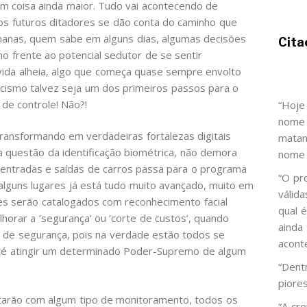
om coisa ainda maior. Tudo vai acontecendo de
os futuros ditadores se dão conta do caminho que
manas, quem sabe em alguns dias, algumas decisões
Cita
 frente ao potencial sedutor de se sentir
 vida alheia, algo que começa quase sempre envolto
acismo talvez seja um dos primeiros passos para o
de controle! Não?!
“Hoje
nome 
ransformando em verdadeiras fortalezas digitais
matan
a questão da identificação biométrica, não demora
nome 
 entradas e saídas de carros passa para o programa
“O pr
m alguns lugares já está tudo muito avançado, muito em
válid
es serão catalogados com reconhecimento facial
qual 
horar a ‘segurança’ ou ‘corte de custos’, quando
ainda
 de segurança, pois na verdade estão todos se
acont
 até atingir um determinado Poder-Supremo de algum
“Dent
piore
tarão com algum tipo de monitoramento, todos os
“A cr