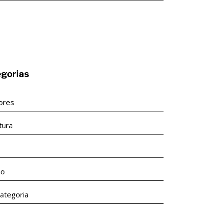
gorias
tores
tura
s
ão
ategoria