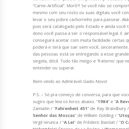
“Carne-Artificial”. Morô?! Se você não se comp
mesmo com seu rosto ou suas digitais você con
levar o seu pobre cachorrinho para passear. Aliá
pois será catalogado pelo Estado e ainda você t
dono você passa a ser o responsável legal. E 
conseguirá aceitar com muita facilidade certas 
poderá e terá que sair sem você, sinceramente
das pessoas está se entregando a esse grand
singela, dócil. Tudo tão meigo e ‘fraterno’ que
entender ou superar.
Bem-vindo ao Admirável-Gado-Novo!
P.S. – Só pra começo de conversa, para que voc
sugiro que leia os livros abaixo. “
1984
” e “
A Rev
Zamiatin / “
Fahrenheit
451
” de Ray Brandbury /
Senhor das Moscas
” de William Golding / “
Uto
Virgil Ierunca / “
A Lei
” de Fréderic Bastiat / “
O C