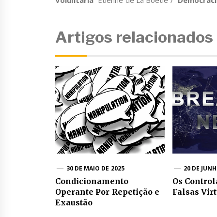
Voluntária
” Étienne de La Boétie / “
Democracia
Artigos relacionados
30 DE MAIO DE 2025
20 DE JUNH
Condicionamento
Os Control
Operante Por Repetição e
Falsas Vir
Exaustão