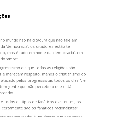
ções
 no mundo não há ditadura que não fale em
da ‘democracia’, os ditadores estão te
do, mas é tudo em nome da ‘democracia’, em
do ‘amor’”
ogressismo diz que todas as religiões são
as e merecem respeito, menos o cristianismo do
é atacado pelos progressistas todos os dias!", e
 tem gente que não percebe o que está
ecendo!
re todos os tipos de fanáticos existentes, os
s certamente são os fanáticos racionalistas”
ença por ‘novidade’ é um desvio que não cessa