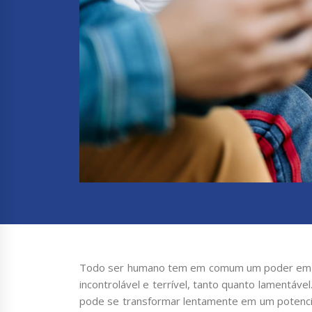
Todo ser humano tem em comum um poder em pot
incontrolável e terrível, tanto quanto lamentá
pode se transformar lentamente em um potenci