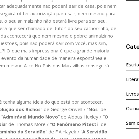
ortar adequadamente não poderá sair de casa, pois nem
seguirá obter autorização para sair, nem mesmo para
s, o seu animalzinho não estará livre para ser seu,
erá que ser chamado de ‘tutor’ do seu cachorrinho, de
ainda acontecerá que nem mesmo o pobre animalzinho
questões, pois não poderá sair com você, mas sim,
Cate
…?! O que mais impressiona é que a grande maioria
e evento da humanidade de maneira espontânea e
Escri
 nem mesmo Alice No País das Maravilhas conseguirá
Litera
Livro
ê tenha alguma ideia do que está por acontecer,
Opini
olução dos Bichos
” de George Orwell / “
Nós
” de
 “
Admirável Mundo Novo
” de Aldous Huxley / “
O
Sem c
pia
” de Thomas More / “
O Fenômeno Pitesti
” de
aminho da Servidão
” de F.A.Hayek / “
A Servidão