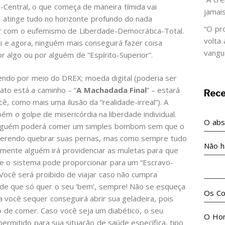
-Central, o que começa de maneira tímida vai
jamai
atinge tudo no horizonte profundo do nada
“O pr
ear com o eufemismo de Liberdade-Democrática-Total.
volta
qui e agora, ninguém mais conseguirá fazer coisa
vangu
 algo ou por alguém de “Espírito-Superior”.
endo por meio do DREX; moeda digital (poderia ser
ato está a caminho – “
A Machadada Final
” – estará
Rec
 como mais uma ilusão da “realidade-irreal”). A
bém o golpe de misericórdia na liberdade individual.
O abso
ninguém poderá comer um simples bombom sem que o
uerendo quebrar suas pernas, mas como sempre tudo
Não h
ormente alguém irá providenciar as muletas para que
e o sistema pode proporcionar para um “Escravo-
No m
. Você será proibido de viajar caso não cumpra
ade que só quer o seu ‘bem’, sempre! Não se esqueça
Os Co
a você sequer conseguirá abrir sua geladeira, pois
o de comer. Caso você seja um diabético, o seu
O Ho
rmitido para sua situação de saúde específica, tipo