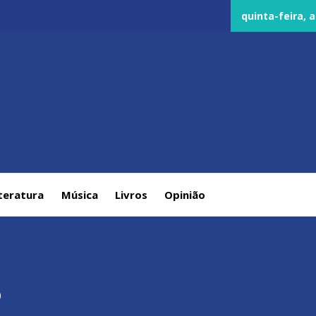
quinta-feira, 
teratura
Música
Livros
Opinião
o