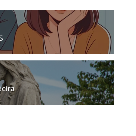
S
deira