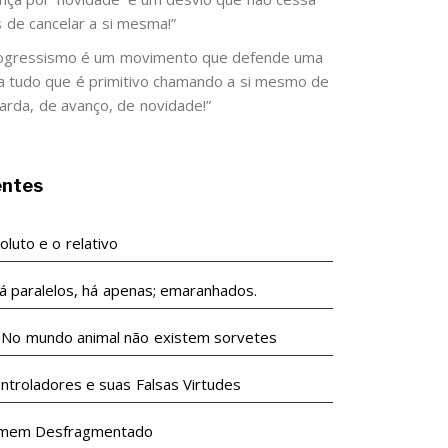
s de cancelar a si mesma!”
ogressismo é um movimento que defende uma
 a tudo que é primitivo chamando a si mesmo de
arda, de avanço, de novidade!”
entes
luto e o relativo
á paralelos, há apenas; emaranhados.
undo animal não existem sorvetes
ntroladores e suas Falsas Virtudes
mem Desfragmentado