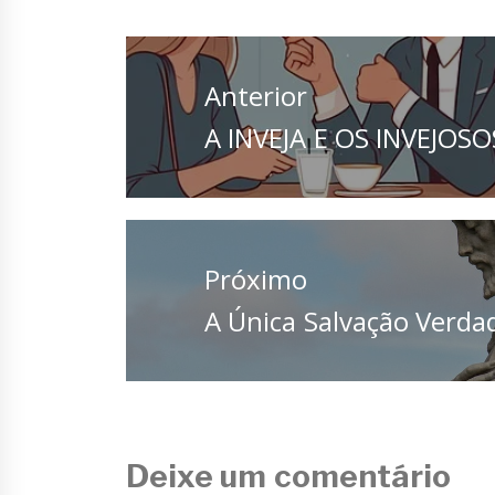
Navegação
de
Anterior
Post
Anterior
A INVEJA E OS INVEJOSO
Próximo
Próximo
A Única Salvação Verda
Deixe um comentário