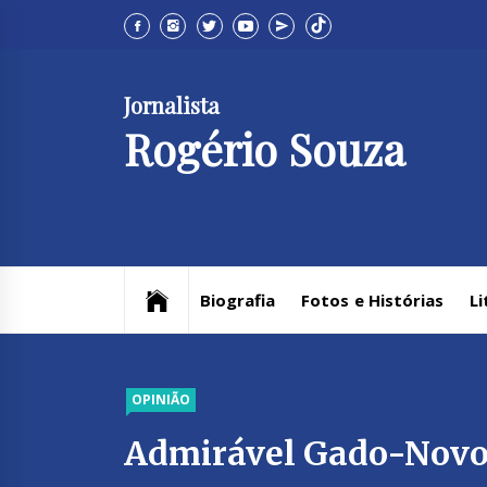
Skip
to
content
Jornalista
Rogério Souza
Biografia
Fotos e Histórias
Li
OPINIÃO
Admirável Gado-Nov