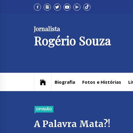
Skip
to
content
Jornalista
Rogério Souza
Biografia
Fotos e Histórias
Li
OPINIÃO
A Palavra Mata?!