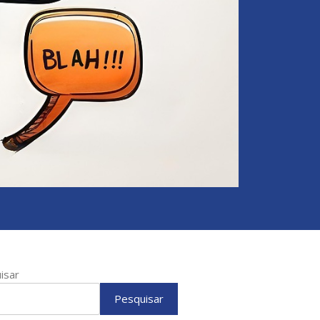
isar
Pesquisar