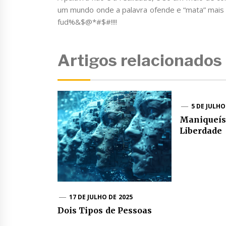
um mundo onde a palavra ofende e “mata” mais
fud%&$@*#$#!!!!
Artigos relacionados
5 DE JULHO
Maniqueís
Liberdade
17 DE JULHO DE 2025
Dois Tipos de Pessoas