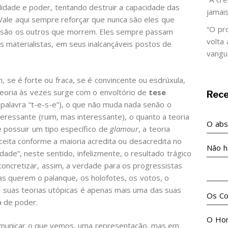
lidade e poder, tentando destruir a capacidade das
jamai
Vale aqui sempre reforçar que nunca são eles que
“O pr
 são os outros que morrem. Eles sempre passam
volta
es materialistas, em seus inalcançáveis postos de
vangu
, se é forte ou fraca, se é convincente ou esdrúxula,
teoria às vezes surge com o envoltório de
tese
Rec
 palavra “t-e-s-e”), o que não muda nada senão o
nteressante (ruim, mas interessante), o quanto a teoria
O abso
 possuir um tipo específico de
glamour
, a teoria
ceita conforme a maioria acredita ou desacredita no
Não h
ade”, neste sentido, infelizmente, o resultado trágico
oncretizar, assim, a verdade para os progressistas
No m
as querem o palanque, os holofotes, os votos, o
e suas teorias utópicas é apenas mais uma das suas
Os Co
a de poder.
O Ho
comunicar o que vemos, uma representação, mas em