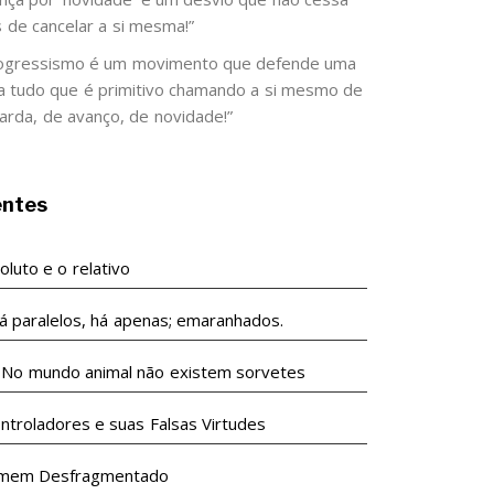
s de cancelar a si mesma!”
ogressismo é um movimento que defende uma
 a tudo que é primitivo chamando a si mesmo de
arda, de avanço, de novidade!”
entes
luto e o relativo
á paralelos, há apenas; emaranhados.
undo animal não existem sorvetes
ntroladores e suas Falsas Virtudes
mem Desfragmentado