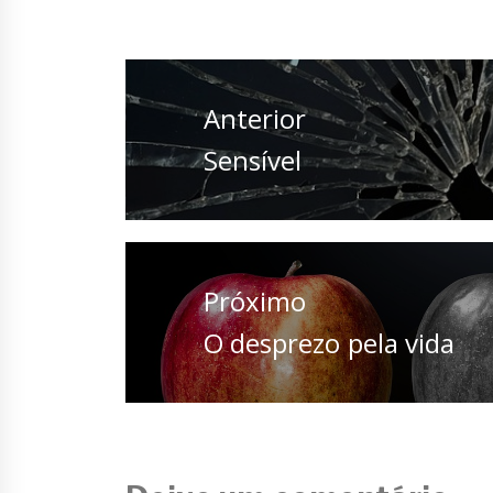
Navegação
de
Anterior
Post
Anterior
Sensível
Próximo
Próximo
O desprezo pela vida