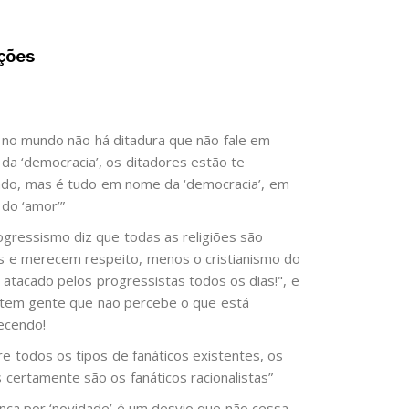
ções
 no mundo não há ditadura que não fale em
da ‘democracia’, os ditadores estão te
do, mas é tudo em nome da ‘democracia’, em
do ‘amor’”
ogressismo diz que todas as religiões são
as e merecem respeito, menos o cristianismo do
é atacado pelos progressistas todos os dias!", e
 tem gente que não percebe o que está
ecendo!
re todos os tipos de fanáticos existentes, os
s certamente são os fanáticos racionalistas”
ença por ‘novidade’ é um desvio que não cessa