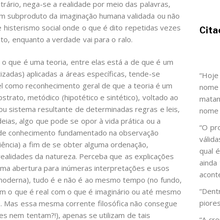
rário, nega-se a realidade por meio das palavras,
um subproduto da imaginação humana validada ou não
histerismo social onde o que é dito repetidas vezes
Cita
o, enquanto a verdade vai para o ralo.
 o que é uma teoria, entre elas está a de que é um
izadas) aplicadas a áreas específicas, tende-se
“Hoje
l como reconhecimento geral de que a teoria é um
nome 
trato, metódico (hipotético e sintético), voltado ao
matan
u sistema resultante de determinadas regras e leis,
nome 
deias, algo que pode se opor à vida prática ou a
“O pr
 de conhecimento fundamentado na observação
válid
riência) a fim de se obter alguma ordenação,
qual 
realidades da natureza. Perceba que as explicações
ainda
uma abertura para inúmeras interpretações e usos
acont
ia moderna), tudo é e não é ao mesmo tempo (no fundo,
“Dent
im o que é real com o que é imaginário ou até mesmo
piore
e. Mas essa mesma corrente filosófica não consegue
es nem tentam?!), apenas se utilizam de tais
“A cr