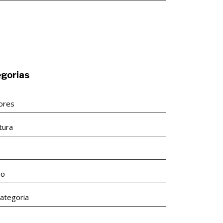
gorias
tores
tura
s
ão
ategoria