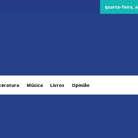
quarta-feira, a
teratura
Música
Livros
Opinião