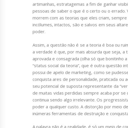
artimanhas, estratagemas a fim de ganhar visibi
pessoas de saber o que é o certo ou o errado. 
morrem com as teorias que eles criam, sempre
incólumes, intactos, são e salvos em seus altar
poder.
Assim, a questão não é se a teoria é boa ou ruim
a verdade é que, por mais absurda que seja, a 
aprovada e consagrada (olha só que bonitinho a
“status social da teoria”, que é outra questão i
possui de apelo de marketing, como se pudesse
conquista ares de personalidade, praticada ou a
seu potencial de suposta representante da “verd
de muitas vidas perdidas sempre acaba por se c
continua sendo algo irrelevante. Os progressist
poder a qualquer custo. A distorção por meio d
inúmeras ferramentas de destruição e conquist
A palavra não é a realidade, é só um meio de 