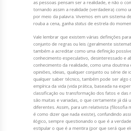
as pessoas pensam ser a realidade, e não o cont
tornando assim a realidade (verdadeira) como 
por meio da palavra. Vivemos em um sistema de 
rouba a cena, ganha
status
de estrela do moment
Vale lembrar que existem várias definições para
conjunto de regras ou leis (geralmente sistemat
também a acreditar como uma definição possíve
conhecimento especulativo, desinteressado e abs
conhecimento da realidade, como uma doutrina o
opiniões, ideias, qualquer conjunto ou série de i
qualquer saber técnico, também pode ser algo
empírica da vida (vida prática, baseada na expe
classificação ou transformação dos fatos e das 
são muitas e variadas, o que certamente já dá 
diferentes. Assim, para um relativista (filosof
é como dizer que nada existe), confundindo ass
ilógico, sempre questionando o que é a verdad
estipular o que é a mentira (por que será que el