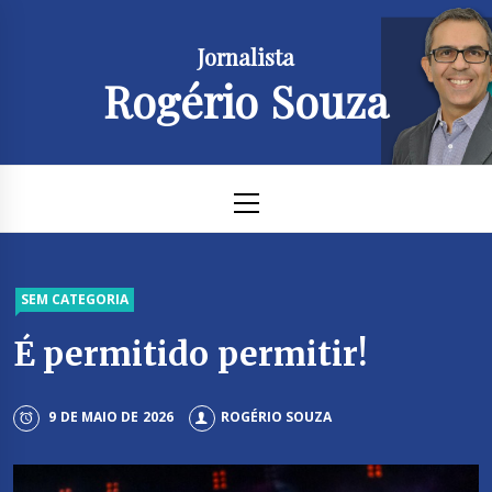
Skip
to
Jornalista
content
Rogério Souza
Primary
Menu
SEM CATEGORIA
É permitido permitir!
9 DE MAIO DE 2026
ROGÉRIO SOUZA