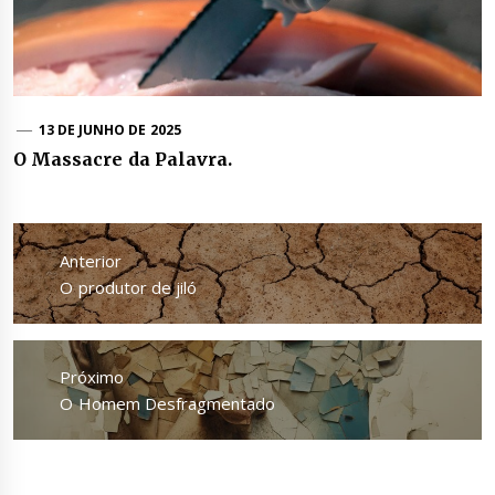
13 DE JUNHO DE 2025
O Massacre da Palavra.
Navegação
de
Anterior
Post
Anterior
O produtor de jiló
Próximo
Próximo
O Homem Desfragmentado