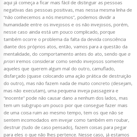
aqui já começa a ficar mais fácil de distinguir as pessoas
negativas das pessoas positivas, mas nessa mesma linha de
“não conhecemos a nós mesmos”, podemos dividir a
humanidade entre os invejosos e os não invejosos, porém,
nesse caso ainda está um pouco complicado, porque
também ocorre o problema da falta da devida consciência
diante dos próprios atos, então, vamos para a questão da
mentalidade, do comportamento antes do ato, sendo que
a
priori
iremos considerar como sendo invejosos somente
aqueles que querem algum mal do outro, camuflado,
disfarçado (quase colocando uma ação prática de destruição
do outro), mas não fazem nada de muito concreto (desejam,
mas não executam), uma pequena inveja passageira e
“inocente” pode não causar dano a nenhum dos lados, mas
tem um subgrupo um pouco pior que consegue fazer mais
de uma coisa ruim ao mesmo tempo, tem os que não se
sentem incomodados em invejar como também em roubar,
destruir (tudo de caso pensado), fazem coisas para pegar
para eles o que não lhes pertence. Nesse caso, já estamos