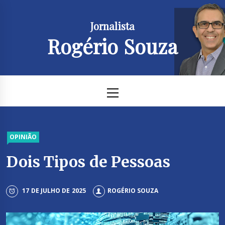
Skip
to
Jornalista
content
Rogério Souza
Primary
Menu
OPINIÃO
Dois Tipos de Pessoas
17 DE JULHO DE 2025
ROGÉRIO SOUZA