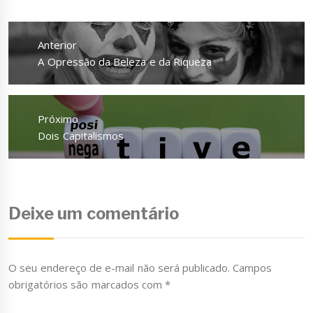
Navegação
de
Anterior
Post
Anterior
A Opressão da Beleza e da Riqueza
Próximo
Próximo
Dois Capitalismos
Deixe um comentário
O seu endereço de e-mail não será publicado.
Campos
obrigatórios são marcados com
*