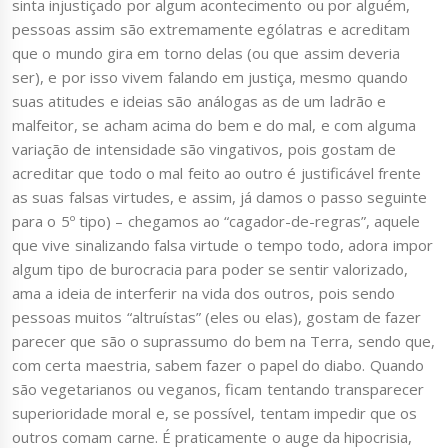
sinta injustiçado por algum acontecimento ou por alguém,
pessoas assim são extremamente ególatras e acreditam
que o mundo gira em torno delas (ou que assim deveria
ser), e por isso vivem falando em justiça, mesmo quando
suas atitudes e ideias são análogas as de um ladrão e
malfeitor, se acham acima do bem e do mal, e com alguma
variação de intensidade são vingativos, pois gostam de
acreditar que todo o mal feito ao outro é justificável frente
as suas falsas virtudes, e assim, já damos o passo seguinte
para o 5º tipo) – chegamos ao “cagador-de-regras”, aquele
que vive sinalizando falsa virtude o tempo todo, adora impor
algum tipo de burocracia para poder se sentir valorizado,
ama a ideia de interferir na vida dos outros, pois sendo
pessoas muitos “altruístas” (eles ou elas), gostam de fazer
parecer que são o suprassumo do bem na Terra, sendo que,
com certa maestria, sabem fazer o papel do diabo. Quando
são vegetarianos ou veganos, ficam tentando transparecer
superioridade moral e, se possível, tentam impedir que os
outros comam carne. É praticamente o auge da hipocrisia,