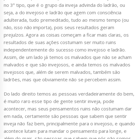
no 3º tipo, que é o grupo da inveja advinda do ladrão, ou
seja, a do invejoso e ladrão que agem com consciência
adulterada, tudo premeditado, tudo ao mesmo tempo (ou
não, isso não importa), pois seus resultados geram
prejuízos. Agora as coisas começam a ficar mais claras, os
resultados de suas ações costumam ser muito ruins
independentemente do sucesso como invejoso e ladrão.
Assim, de um lado já temos os malvados que não se acham
malvados e que são invejosos, e ainda temos os malvados
invejosos que, além de serem malvados, também são
ladrões, mas que obviamente não se percebem assim.
Do lado direito temos as pessoas verdadeiramente do bem,
é muito raro esse tipo de gente sentir inveja, pode
acontecer, mas seus pensamentos ruins não costumam dar
em nada, certamente são pessoas que sabem que sentir
inveja não faz bem, principalmente para o invejoso, e quando
acontece lutam para mandar o pensamento para longe, e
além do mais, são pessoas que sabem que nós não somos