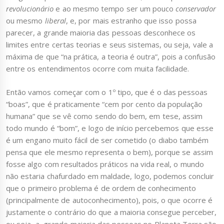
revolucionário
e ao mesmo tempo ser um pouco
conservador
ou mesmo
liberal
, e, por mais estranho que isso possa
parecer, a grande maioria das pessoas desconhece os
limites entre certas teorias e seus sistemas, ou seja, vale a
máxima de que “na prática, a teoria é outra”, pois a confusão
entre os entendimentos ocorre com muita facilidade.
Então vamos começar com o 1º tipo, que é o das pessoas
“boas”, que é praticamente “cem por cento da população
humana” que se vê como sendo do bem, em tese, assim
todo mundo é “bom”, e logo de início percebemos que esse
é um engano muito fácil de ser cometido (o diabo também
pensa que ele mesmo representa o bem), porque se assim
fosse algo com resultados práticos na vida real, o mundo
não estaria chafurdado em maldade, logo, podemos concluir
que o primeiro problema é de ordem de conhecimento
(principalmente de autoconhecimento), pois, o que ocorre é
justamente o contrário do que a maioria consegue perceber,
ou seja, a grande maioria das pessoas no Planeta Terra são